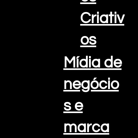
Criativ
os
Mídia de
negócio
s e
marca