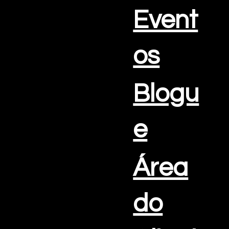
Event
os
Blogu
e
Área
do