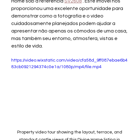
Home sob a referência 
SV2608
 . Este imóvel nos 
proporcionou uma excelente oportunidade para 
demonstrar como a fotografia e o vídeo 
cuidadosamente planejados podem ajudar a 
apresentar não apenas os cômodos de uma casa, 
mas também seu entorno, atmosfera, vistas e 
estilo de vida.
https://video.wixstatic.com/video/cfa58d_9ff087ebae6b4
83cb0921294374c0e1a/1080p/mp4/file.mp4
Property video tour showing the layout, terrace, and 
standout castle views of this Divine Home listing in 