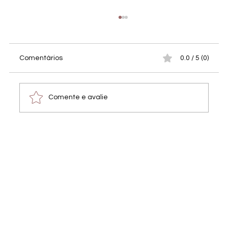
Comentários
0.0 / 5 (0)
Comente e avalie
Fotos do evento de arrecadação de
fundos para o Tiny Shelter Albufeira –
Veja e baixe