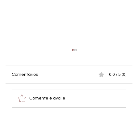
Comentários
0.0 / 5 (0)
Comente e avalie
Fotos do evento de arrecadação de
fundos para o Tiny Shelter Albufeira –
Veja e baixe