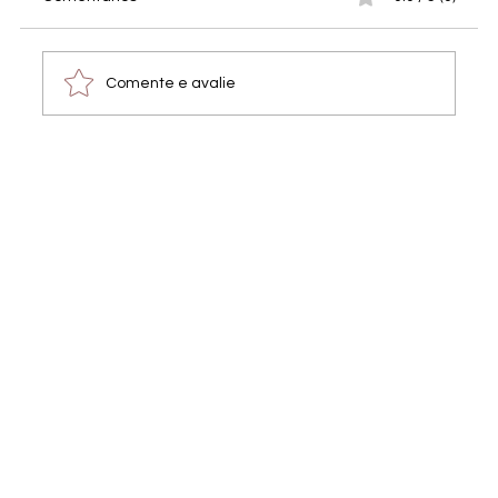
Comente e avalie
Fotos do evento de arrecadação de
fundos para o Tiny Shelter Albufeira –
Veja e baixe