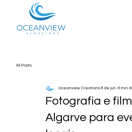
All Posts
Oceanview Creations
8 de jun.
6 min d
Fotografia e fi
Algarve para ev