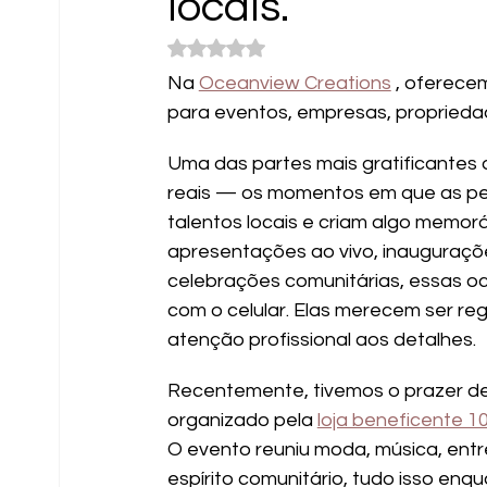
locais.
Avaliado com NaN de 5 estrelas.
Na 
Oceanview Creations
 , oferece
para eventos, empresas, propriedad
Uma das partes mais gratificantes d
reais — os momentos em que as pe
talentos locais e criam algo memor
apresentações ao vivo, inauguraçõe
celebrações comunitárias, essas oc
com o celular. Elas merecem ser reg
atenção profissional aos detalhes.
Recentemente, tivemos o prazer de 
organizado pela 
loja beneficente 1
O evento reuniu moda, música, entre
espírito comunitário, tudo isso en