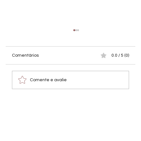
Comentários
0.0 / 5 (0)
Comente e avalie
Fotos do evento de arrecadação de
fundos para o Tiny Shelter Albufeira –
Veja e baixe