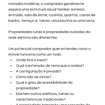
moradia moderna, o comprador geralmente 
espera uma estrutura visual familiar: exterior, 
entrada, sala de estar, cozinha, quartos, casas de 
banho, terraço e, talvez, uma piscina ou uma vista.
Propriedades rurais e propriedades isoladas da 
rede elétrica são diferentes.
Um potencial comprador quer entender como o 
imóvel funciona como um todo.
Onde fica a casa?
Qual a extensão de terra que o rodeia?
A configuração é privada?
Como são as vistas?
Qual o grau de acessibilidade da 
propriedade?
Existem outros edifícios, ruínas ou 
características tradicionais?
A propriedade transmite uma sensação de 