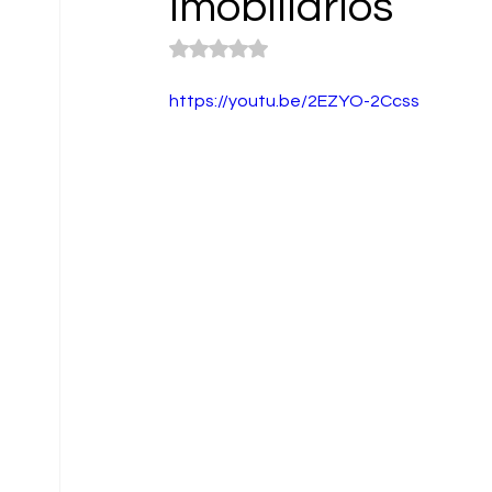
imobiliários
Avaliado com NaN de 5 estrelas.
https://youtu.be/2EZYO-2Ccss