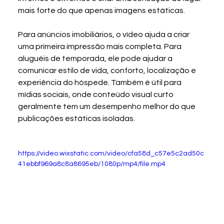
mais forte do que apenas imagens estáticas.
Para anúncios imobiliários, o vídeo ajuda a criar 
uma primeira impressão mais completa. Para 
aluguéis de temporada, ele pode ajudar a 
comunicar estilo de vida, conforto, localização e 
experiência do hóspede. Também é útil para 
mídias sociais, onde conteúdo visual curto 
geralmente tem um desempenho melhor do que 
publicações estáticas isoladas.
https://video.wixstatic.com/video/cfa58d_c57e5c2ad50c
41ebbf969a8c8a8695eb/1080p/mp4/file.mp4