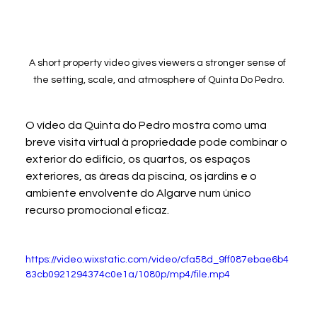
A short property video gives viewers a stronger sense of 
the setting, scale, and atmosphere of Quinta Do Pedro.
O vídeo da Quinta do Pedro mostra como uma 
breve visita virtual à propriedade pode combinar o 
exterior do edifício, os quartos, os espaços 
exteriores, as áreas da piscina, os jardins e o 
ambiente envolvente do Algarve num único 
recurso promocional eficaz.
https://video.wixstatic.com/video/cfa58d_9ff087ebae6b4
83cb0921294374c0e1a/1080p/mp4/file.mp4