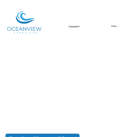
Menu
Linguagem
Scooby’s Swimming
Pool Bar Photography
for Divine Home
Professional commercial property
photography for Divine Home, showcasing
Scooby’s Swimming Pool Bar in Galé, Albufeira.