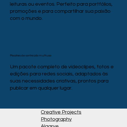
leituras ou eventos. Perfeito para portfólios,
promoções e para compartilhar sua paixão
com o mundo.
Pacotes de conteúdo multiuso
Um pacote completo de videoclipes, fotos e
edições para redes sociais, adaptados às
suas necessidades criativas, prontos para
publicar em qualquer lugar.
Creative Projects
Photography
Algarve