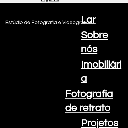
Lar
Criações com vista para o mar
Estúdio de Fotografia e Videografia
Sobre
nós
Imobiliári
a
Fotografia
de retrato
Projetos
E-mail:
info@oceanviewcreations.com