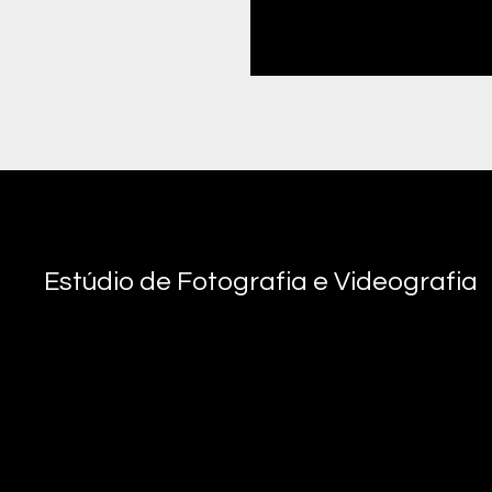
Vídeo promocional 
Amanda Alves escolheu a Ocea
lançamento do seu primeiro li
Criações com vista para o mar
Estúdio de Fotografia e Videografia
E-mail:
info@oceanviewcreations.com
Telefone: +351 308 802 202
Algarve Portugal