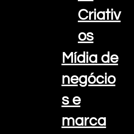
Criativ
os
Mídia de
negócio
s e
marca