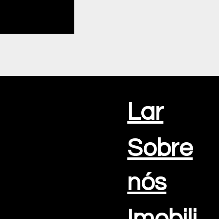
VÍDEO - "Promoção Atmosf
Alves no Algarve"
para promover o
Este vídeo promocional captura a belez
Lar
praia para evocar o espírito do lançamen
clima do evento e reflete a essência d
atmosfera da celebração local.
Sobre
nós