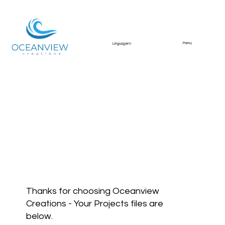
Menu
Linguagem
SV2608 Além Rio
Estrada dos Celeiros
28
Divine Home SV2608
Thanks for choosing Oceanview
Creations - Your Projects files are
below.