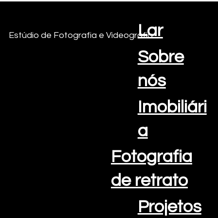
Lar
Criações com vista para o mar
Estúdio de Fotografia e Videografia
Sobre
nós
Imobiliári
a
Fotografia
de retrato
Projetos
E-mail:
info@oceanviewcreations.com